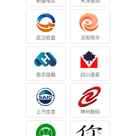
新疆电信
天津德润
武汉软盈
沈阳恒华
南京铭翰
四川道星
上汽信息
神州数码